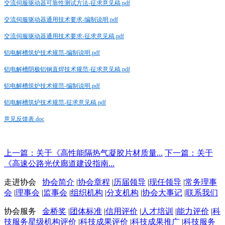
交流伺服驱动器可靠性测试方法-征求意见稿.pdf
交流伺服驱动器通用技术要求-编制说明.pdf
交流伺服驱动器通用技术要求-征求意见稿.pdf
铝电解槽筑炉技术规范-编制说明.pdf
铝电解槽阴极铝钢直焊技术规范-征求意见稿.pdf
铝电解槽筑炉技术规范-编制说明.pdf
铝电解槽筑炉技术规范-征求意见稿.pdf
意见反馈表.doc
上一篇：关于《高性能隔热气凝胶片材质量...
下一篇：关于
《高速公路光伏廊道建设指南...
走进协会
协会简介
|
协会章程
|
历届领导
|
现任领导
|
常务理事
会
|
理事会
|
监事会
|
组织机构
|
分支机构
|
协会大事记
|
联系我们
协会服务
金桥奖
|
团体标准
|
信用评价
|
人才培训
|
能力评价
|
科
技服务星级机构评价
|
科技成果评价
|
科技成果推广
|
科技服务