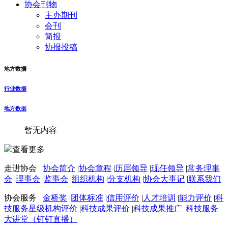
协会刊物
主办期刊
会刊
简报
协报投稿
地方数据
行业数据
地方数据
暂无内容
查看更多
走进协会
协会简介
|
协会章程
|
历届领导
|
现任领导
|
常务理事
会
|
理事会
|
监事会
|
组织机构
|
分支机构
|
协会大事记
|
联系我们
协会服务
金桥奖
|
团体标准
|
信用评价
|
人才培训
|
能力评价
|
科
技服务星级机构评价
|
科技成果评价
|
科技成果推广
|
科技服务
大讲堂（钉钉直播）