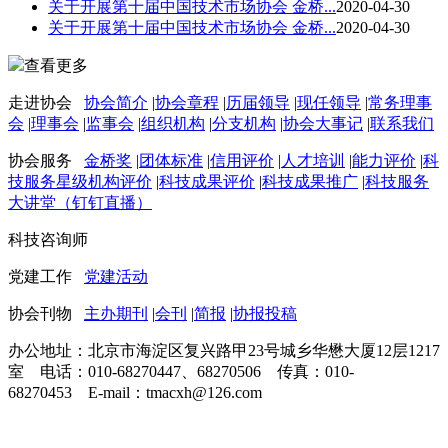
关于开展第十届中国技术市场协会 金桥...
2020-04-30
关于开展第十届中国技术市场协会 金桥...
2020-04-30
查看更多
走进协会
协会简介
|
协会章程
|
历届领导
|
现任领导
|
常务理事
会
|
理事会
|
监事会
|
组织机构
|
分支机构
|
协会大事记
|
联系我们
协会服务
金桥奖
|
团体标准
|
信用评价
|
人才培训
|
能力评价
|
科
技服务星级机构评价
|
科技成果评价
|
科技成果推广
|
科技服务
大讲堂（钉钉直播）
科技咨询师
党建工作
党建活动
协会刊物
主办期刊
|
会刊
|
简报
|
协报投稿
办公地址：北京市海淀区复兴路甲23号城乡华懋大厦12层1217
室 电话：010-68270447、68270506 传真：010-
68270453 E-mail：tmacxh@126.com