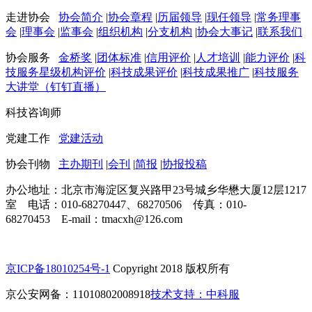
走进协会
协会简介
|
协会章程
|
历届领导
|
现任领导
|
常务理事
会
|
理事会
|
监事会
|
组织机构
|
分支机构
|
协会大事记
|
联系我们
协会服务
金桥奖
|
团体标准
|
信用评价
|
人才培训
|
能力评价
|
科
技服务星级机构评价
|
科技成果评价
|
科技成果推广
|
科技服务
大讲堂（钉钉直播）
科技咨询师
党建工作
党建活动
协会刊物
主办期刊
|
会刊
|
简报
|
协报投稿
办公地址：北京市海淀区复兴路甲23号城乡华懋大厦12层1217
室 电话：010-68270447、68270506 传真：010-
68270453 E-mail：tmacxh@126.com
京ICP备18010254号-1
Copyright 2018 版权所有
京公安网备：11010802008918
技术支持：中科服