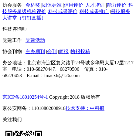
协会服务
金桥奖
|
团体标准
|
信用评价
|
人才培训
|
能力评价
|
科
技服务星级机构评价
|
科技成果评价
|
科技成果推广
|
科技服务
大讲堂（钉钉直播）
科技咨询师
党建工作
党建活动
协会刊物
主办期刊
|
会刊
|
简报
|
协报投稿
办公地址：北京市海淀区复兴路甲23号城乡华懋大厦12层1217
室 电话：010-68270447、68270506 传真：010-
68270453 E-mail：tmacxh@126.com
京ICP备18010254号-1
Copyright 2018 版权所有
京公安网备：11010802008918
技术支持：中科服
关注我们