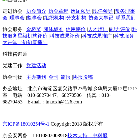
走进协会
协会简介
|
协会章程
|
历届领导
|
现任领导
|
常务理事
会
|
理事会
|
监事会
|
组织机构
|
分支机构
|
协会大事记
|
联系我们
协会服务
金桥奖
|
团体标准
|
信用评价
|
人才培训
|
能力评价
|
科
技服务星级机构评价
|
科技成果评价
|
科技成果推广
|
科技服务
大讲堂（钉钉直播）
科技咨询师
党建工作
党建活动
协会刊物
主办期刊
|
会刊
|
简报
|
协报投稿
办公地址：北京市海淀区复兴路甲23号城乡华懋大厦12层1217
室 电话：010-68270447、68270506 传真：010-
68270453 E-mail：tmacxh@126.com
京ICP备18010254号-1
Copyright 2018 版权所有
京公安网备：11010802008918
技术支持：中科服