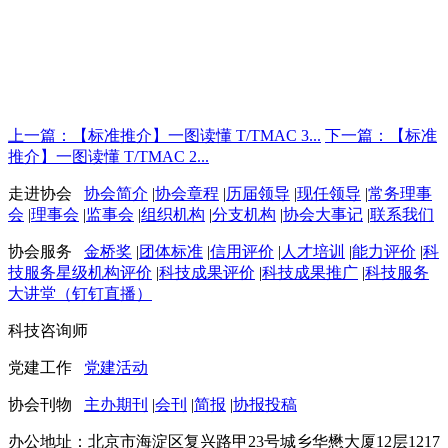
上一篇：【标准推介】一图读懂 T/TMAC 3...
下一篇：【标准
推介】一图读懂 T/TMAC 2...
走进协会
协会简介
|
协会章程
|
历届领导
|
现任领导
|
常务理事
会
|
理事会
|
监事会
|
组织机构
|
分支机构
|
协会大事记
|
联系我们
协会服务
金桥奖
|
团体标准
|
信用评价
|
人才培训
|
能力评价
|
科
技服务星级机构评价
|
科技成果评价
|
科技成果推广
|
科技服务
大讲堂（钉钉直播）
科技咨询师
党建工作
党建活动
协会刊物
主办期刊
|
会刊
|
简报
|
协报投稿
办公地址：北京市海淀区复兴路甲23号城乡华懋大厦12层1217