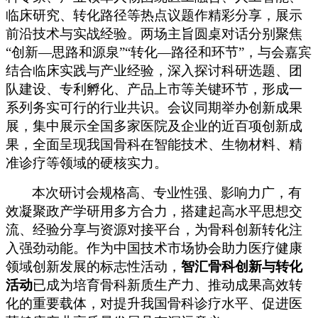
临床研究、转化路径等热点议题作精彩分享，展示
前沿技术与实战经验。两场主旨圆桌对话分别聚焦
“创新
—
思路和源泉
”“转化
—
路径和环节
”，与会嘉宾
结合临床实践与产业经验，深入探讨科研选题、团
队建设、专利孵化、产品上市等关键环节，形成一
系列务实可行的行业共识。会议同期举办创新成果
展，集中展示全国多家医院及企业的
近百
项创新成
果，全面呈现我国骨科在智能技术、生物材料、精
准诊疗等领域的硬核实力。
本次研讨会规格高、专业性强、影响力广，有
效凝聚政产学研用多方合力，搭建起高水平思想交
流、经验分享与资源对接平台，为骨科创新转化注
入强劲动能。作为中国技术市场协会助力医疗健康
领域创新发展的标志性活动，
智汇骨科
创新与转化
活动
已成为培育骨科新质生产力、推动成果高效转
化的重要载体，对提升我国骨科诊疗水平、促进医