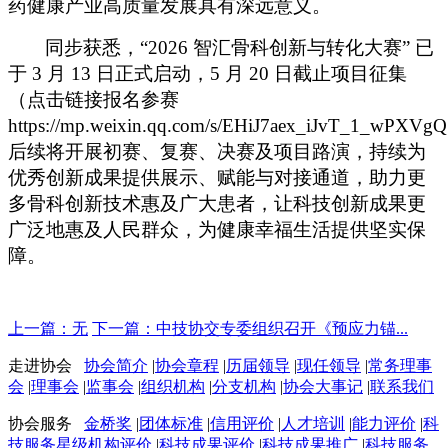
药健康产业高质量发展具有深远意义。
同步获悉，
“2026 智汇骨科创新与转化大赛” 已
于 3 月 13 日正式启动，5 月 20 日截止项目征集
（点击链接报名参赛
https://mp.weixin.qq.com/s/EHiJ7aex_iJvT_1_wPXVgQ
后续将开展初赛、复赛、决赛及项目路演，持续为
优秀创新成果提供展示、赋能与对接通道，助力更
多骨科创新技术惠及广大患者
，
让科技创新成果更
广泛地惠及人民群众，为健康幸福生活提供坚实保
障。
上一篇：无
下一篇：中技协交专委组织召开《预应力锚...
走进协会
协会简介
|
协会章程
|
历届领导
|
现任领导
|
常务理事
会
|
理事会
|
监事会
|
组织机构
|
分支机构
|
协会大事记
|
联系我们
协会服务
金桥奖
|
团体标准
|
信用评价
|
人才培训
|
能力评价
|
科
技服务星级机构评价
|
科技成果评价
|
科技成果推广
|
科技服务