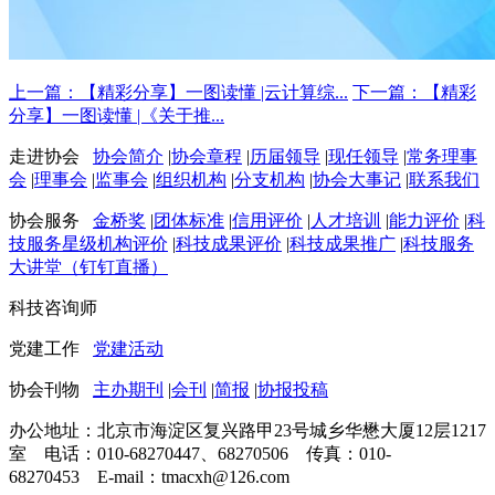
上一篇：【精彩分享】一图读懂 |云计算综...
下一篇：【精彩
分享】一图读懂 |《关于推...
走进协会
协会简介
|
协会章程
|
历届领导
|
现任领导
|
常务理事
会
|
理事会
|
监事会
|
组织机构
|
分支机构
|
协会大事记
|
联系我们
协会服务
金桥奖
|
团体标准
|
信用评价
|
人才培训
|
能力评价
|
科
技服务星级机构评价
|
科技成果评价
|
科技成果推广
|
科技服务
大讲堂（钉钉直播）
科技咨询师
党建工作
党建活动
协会刊物
主办期刊
|
会刊
|
简报
|
协报投稿
办公地址：北京市海淀区复兴路甲23号城乡华懋大厦12层1217
室 电话：010-68270447、68270506 传真：010-
68270453 E-mail：tmacxh@126.com