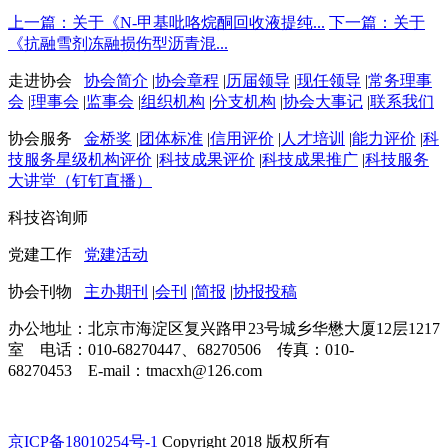
上一篇：关于《N-甲基吡咯烷酮回收液提纯...
下一篇：关于
《抗融雪剂冻融损伤型沥青混...
走进协会
协会简介
|
协会章程
|
历届领导
|
现任领导
|
常务理事
会
|
理事会
|
监事会
|
组织机构
|
分支机构
|
协会大事记
|
联系我们
协会服务
金桥奖
|
团体标准
|
信用评价
|
人才培训
|
能力评价
|
科
技服务星级机构评价
|
科技成果评价
|
科技成果推广
|
科技服务
大讲堂（钉钉直播）
科技咨询师
党建工作
党建活动
协会刊物
主办期刊
|
会刊
|
简报
|
协报投稿
办公地址：北京市海淀区复兴路甲23号城乡华懋大厦12层1217
室 电话：010-68270447、68270506 传真：010-
68270453 E-mail：tmacxh@126.com
京ICP备18010254号-1
Copyright 2018 版权所有