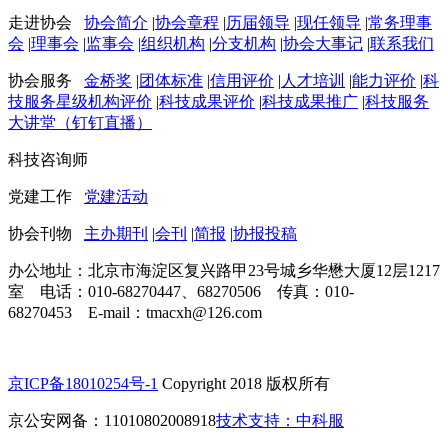
走进协会
协会简介
|
协会章程
|
历届领导
|
现任领导
|
常务理事
会
|
理事会
|
监事会
|
组织机构
|
分支机构
|
协会大事记
|
联系我们
协会服务
金桥奖
|
团体标准
|
信用评价
|
人才培训
|
能力评价
|
科
技服务星级机构评价
|
科技成果评价
|
科技成果推广
|
科技服务
大讲堂（钉钉直播）
科技咨询师
党建工作
党建活动
协会刊物
主办期刊
|
会刊
|
简报
|
协报投稿
办公地址：北京市海淀区复兴路甲23号城乡华懋大厦12层1217
室 电话：010-68270447、68270506 传真：010-
68270453 E-mail：tmacxh@126.com
京ICP备18010254号-1
Copyright 2018 版权所有
京公安网备：11010802008918
技术支持：中科服