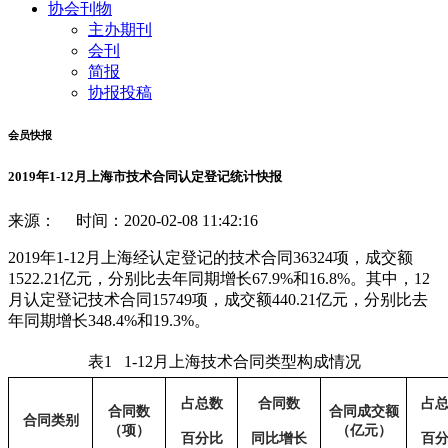
协会刊物
主办期刊
会刊
简报
协报投稿
会员快报
2019年1-12月上海市技术合同认定登记统计快报
来源： 时间：2020-02-08 11:42:16
2019年1-12月上海经认定登记的技术合同36324项，成交额
1522.21亿元，分别比去年同期增长67.9%和16.8%。其中，12
月认定登记技术合同15749项，成交额440.21亿元，分别比去
年同期增长348.4%和19.3%。
表
1 1
-12
月上海技术合同类型构成情况
占总数
合同数
占
合同数
合同成交额
合同类别
（项）
（亿元）
百分比
同比增长
百