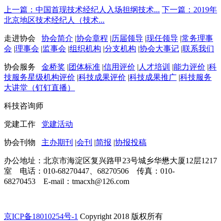
上一篇：中国首现技术经纪人入场担纲技术...
下一篇：2019年
北京地区技术经纪人（技术...
走进协会
协会简介
|
协会章程
|
历届领导
|
现任领导
|
常务理事
会
|
理事会
|
监事会
|
组织机构
|
分支机构
|
协会大事记
|
联系我们
协会服务
金桥奖
|
团体标准
|
信用评价
|
人才培训
|
能力评价
|
科
技服务星级机构评价
|
科技成果评价
|
科技成果推广
|
科技服务
大讲堂（钉钉直播）
科技咨询师
党建工作
党建活动
协会刊物
主办期刊
|
会刊
|
简报
|
协报投稿
办公地址：北京市海淀区复兴路甲23号城乡华懋大厦12层1217
室 电话：010-68270447、68270506 传真：010-
68270453 E-mail：tmacxh@126.com
京ICP备18010254号-1
Copyright 2018 版权所有