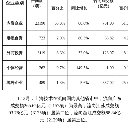
合同数
合同成交额
企业类别
（项）
（亿元）
百分比
同比增长
百分
内资企业
23190
63.8%
68.0%
781.03
51
港澳台资
723
2.0%
80.3%
63.82
4.
外商投资
3119
8.6%
32.0%
123.97
8.
个体经营
262
0.7%
149.5%
1.09
0.
境外企业
489
1.3%
5.6%
387.02
25
1-12月，上海技术在流向国内其他省市中，流向广东
成交额265.65亿元（2157项）为最高，流向江苏成交额
93.76亿元（3175项）居第二位，流向浙江成交额88.84亿
元（2129项）居第三位。