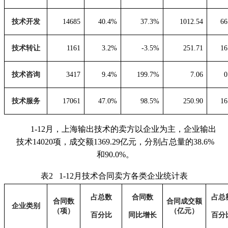
技术开发
14685
40.4%
37.3%
1012.54
66
技术转让
1161
3.2%
-3.5%
251.71
16
技术咨询
3417
9.4%
199.7%
7.06
0
技术服务
17061
47.0%
98.5%
250.90
16
1-12月，上海输出技术的卖方以企业为主，企业输出
技术14020项，成交额1369.29亿元，分别占总量的38.6%
和90.0%。
表
2 1
-12
月技术合同卖方各类企业统计表
占总数
合同数
占总
合同数
合同成交额
企业类别
（项）
（亿元）
百分比
同比增长
百分