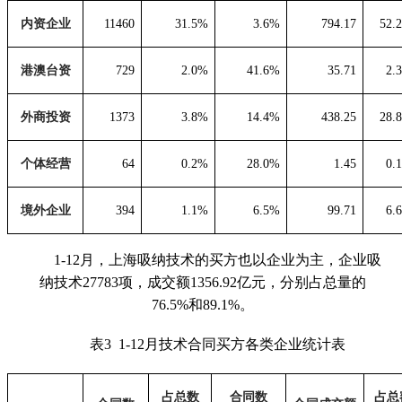
内资企业
11460
31.5%
3.6%
794.17
52.
港澳台资
729
2.0%
41.6%
35.71
2.
外商投资
1373
3.8%
14.4%
438.25
28.
个体经营
64
0.2%
28.0%
1.45
0.
境外企业
394
1.1%
6.5%
99.71
6.
1-12月，上海吸纳技术的买方也以企业为主，企业吸
纳技术27783项，成交额1356.92亿元，分别占总量的
76.5%和89.1%。
表3 1
-12
月技术合同买方各类企业统计表
占总数
合同数
占总