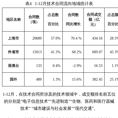
表
4 1
-12
月技术合同流向地域统计表
合同成交
占总数
合同数
占总
合同数
地区名称
额（亿
（项）
百分比
同比增长
百分
元）
上海市
20689
57.0%
70.4 %
434.16
28.5
外省市
15013
41.3%
68.2%
689
.
07
45
.
3
港澳台
133
0.4%
-2.9%
16.53
1.1
国外
489
1.3%
15.6%
382.45
25.1
1-12月，在技术合同所涉及的技术领域中，成交额排名前五位
的分别是“电子信息技术”“先进制造”“生物、医药和医疗器械
技术” “城市建设与社会发展”“现代交通”。