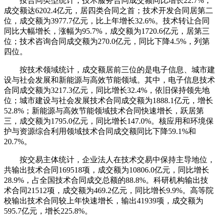
按合同类型统计，技术服务合同成交额同比增长22.7%，
成交额达6202.4亿元，居四类合同之首；技术开发合同居第二
位，成交额为3977.7亿元，比上年增长32.6%。技术转让合同
同比大幅增长，涨幅为95.7%，成交额为1720.6亿元，居第三
位；技术咨询合同成交额为270.0亿元，同比下降4.5%，列第
四位。
按技术领域统计，成交额居前三位的是电子信息、城市建
设与社会发展和新能源与高效节能领域。其中，电子信息技术
合同成交额为3217.3亿元，同比增长32.4%，依旧保持领先地
位；城市建设与社会发展技术合同成交额为1888.1亿元，增长
52.8%；新能源与高效节能领域技术合同快速增长，跃居第
三，成交额为1795.0亿元，同比增长147.0%。核应用和环境保
护与资源综合利用领域技术合同成交额同比下降59.1%和
20.7%。
按交易主体统计，企业法人在技术交易中保持主导地位，
共输出技术合同169518项，成交额为10806.0亿元，同比增长
28.9%，占全国技术合同成交总额的88.8%。科研机构输出技
术合同21512项，成交额为469.2亿元，同比增长9.9%。高等院
校输出技术合同较上年快速增长，输出41939项，成交额为
595.7亿元，增长225.8%。